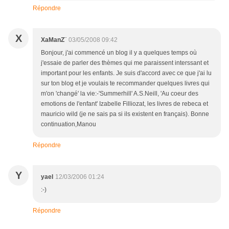
Répondre
X
XaManZ¨
03/05/2008 09:42
Bonjour, j'ai commencé un blog il y a quelques temps où
j'essaie de parler des thèmes qui me paraissent interssant et
important pour les enfants. Je suis d'accord avec ce que j'ai lu
sur ton blog et je voulais te recommander quelques livres qui
m'on 'changé' la vie:-'Summerhill' A.S.Neill, 'Au coeur des
emotions de l'enfant' Izabelle Filliozat, les livres de rebeca et
mauricio wild (je ne sais pa si ils existent en français). Bonne
continuation,Manou
Répondre
Y
yael
12/03/2006 01:24
:-)
Répondre