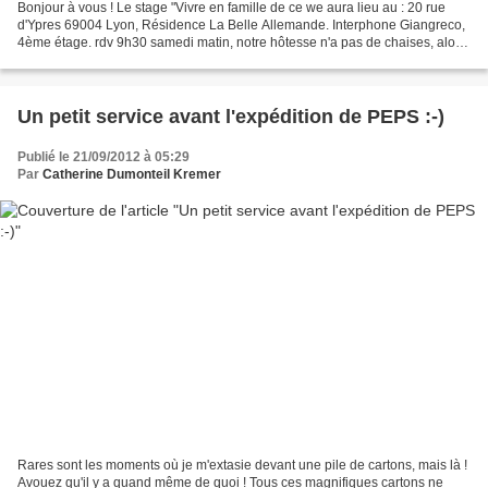
Bonjour à vous ! Le stage "Vivre en famille de ce we aura lieu au : 20 rue
d'Ypres 69004 Lyon, Résidence La Belle Allemande. Interphone Giangreco,
4ème étage. rdv 9h30 samedi matin, notre hôtesse n'a pas de chaises, alors
si vous voulez être assis et...
Un petit service avant l'expédition de PEPS :-)
Publié le 21/09/2012 à 05:29
Par
Catherine Dumonteil Kremer
Rares sont les moments où je m'extasie devant une pile de cartons, mais là !
Avouez qu'il y a quand même de quoi ! Tous ces magnifiques cartons ne