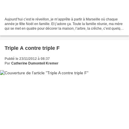
Aujourd’hui c’est le réveillon, je m’apprête à partir à Marseille où chaque
année je fête Noël en famille. Et j’adore ça. Toute la famille réunie, ma mère
qui se met en quatre pour décorer la maison, l’arbre, la crêche, c’est quelque
chose de tout à fait...
Triple A contre triple F
Publié le 23/11/2012 à 08:37
Par
Catherine Dumonteil Kremer