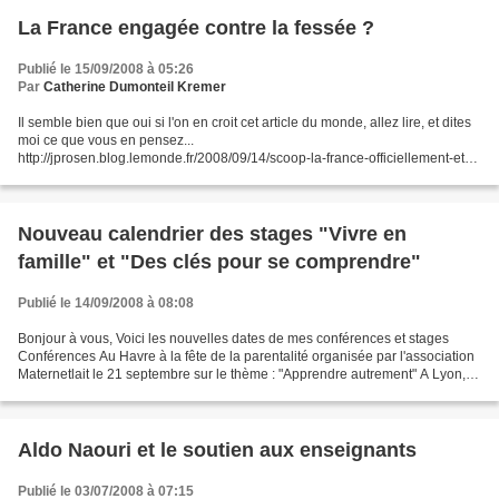
La France engagée contre la fessée ?
Publié le 15/09/2008 à 05:26
Par
Catherine Dumonteil Kremer
Il semble bien que oui si l'on en croit cet article du monde, allez lire, et dites
moi ce que vous en pensez...
http://jprosen.blog.lemonde.fr/2008/09/14/scoop-la-france-officiellement-et-
discretement-contre-la-fessee-267/ Apparemment la signature du...
Nouveau calendrier des stages "Vivre en
famille" et "Des clés pour se comprendre"
Publié le 14/09/2008 à 08:08
Bonjour à vous, Voici les nouvelles dates de mes conférences et stages
Conférences Au Havre à la fête de la parentalité organisée par l'association
Maternetlait le 21 septembre sur le thème : "Apprendre autrement" A Lyon, le
14 novembre sur le thème :...
Aldo Naouri et le soutien aux enseignants
Publié le 03/07/2008 à 07:15