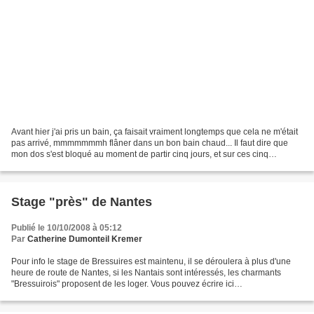
Avant hier j'ai pris un bain, ça faisait vraiment longtemps que cela ne m'était
pas arrivé, mmmmmmmh flâner dans un bon bain chaud... Il faut dire que
mon dos s'est bloqué au moment de partir cinq jours, et sur ces cinq
journées j'avais un projet personnel...
Stage "près" de Nantes
Publié le 10/10/2008 à 05:12
Par
Catherine Dumonteil Kremer
Pour info le stage de Bressuires est maintenu, il se déroulera à plus d'une
heure de route de Nantes, si les Nantais sont intéressés, les charmants
"Bressuirois" proposent de les loger. Vous pouvez écrire ici
ppartage@ifrance.com ou téléphoner à Christelle...