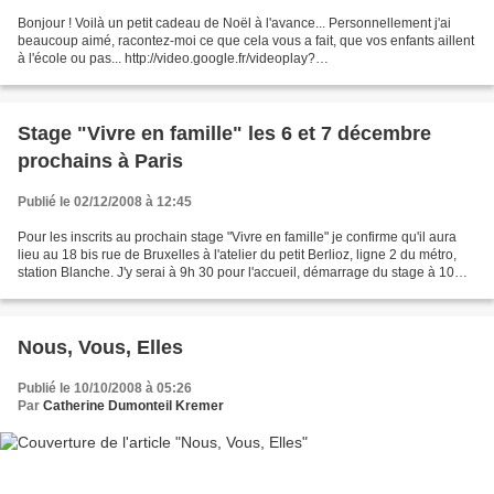
Bonjour ! Voilà un petit cadeau de Noël à l'avance... Personnellement j'ai
beaucoup aimé, racontez-moi ce que cela vous a fait, que vos enfants aillent
à l'école ou pas... http://video.google.fr/videoplay?
docid=-2451210148637059318&q=summerhill+duration%3Along&total=2&
start=0&num=10&so=0&type=search&plindex=1...
Stage "Vivre en famille" les 6 et 7 décembre
prochains à Paris
Publié le 02/12/2008 à 12:45
Pour les inscrits au prochain stage "Vivre en famille" je confirme qu'il aura
lieu au 18 bis rue de Bruxelles à l'atelier du petit Berlioz, ligne 2 du métro,
station Blanche. J'y serai à 9h 30 pour l'accueil, démarrage du stage à 10
heures. Si vous êtes...
Nous, Vous, Elles
Publié le 10/10/2008 à 05:26
Par
Catherine Dumonteil Kremer