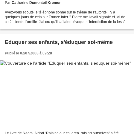
Par
Catherine Dumonteil Kremer
Avez-vous écouté le téléphone sonne sur le thème de l'autorité il y a
quelques jours de cela sur France Inter ? Pierre me l'avait signalé et j'ai de
ce fait tendu l'oreille. J'ai cru qu'ils allaient évoquer l'interdiction de la fessée
demandée par le...
Eduquer ses enfants, s'éduquer soi-même
Publié le 02/07/2008 à 09:28
Le livre de Naomi Aldort "Raising our children, raising ourselves" a été