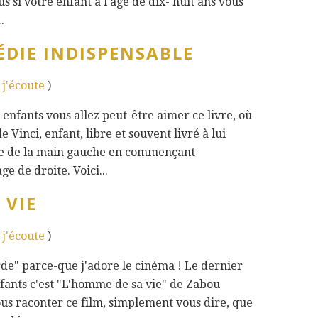
 si votre enfant à l'âge de dix- huit ans vous
.
DIE INDISPENSABLE
- j'écoute
)
 enfants vous allez peut-être aimer ce livre, où
Vinci, enfant, libre et souvent livré à lui
re de la main gauche en commençant
e de droite. Voici...
 VIE
- j'écoute
)
arde" parce-que j'adore le cinéma ! Le dernier
nfants c'est "L'homme de sa vie" de Zabou
us raconter ce film, simplement vous dire, que