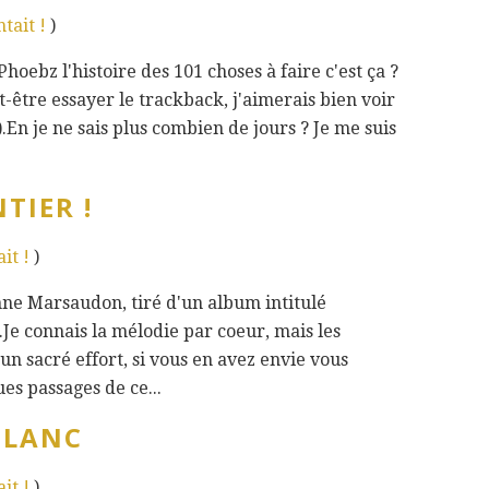
tait !
)
Phoebz l'histoire des 101 choses à faire c'est ça ?
t-être essayer le trackback, j'aimerais bien voir
).En je ne sais plus combien de jours ? Je me suis
TIER !
it !
)
nne Marsaudon, tiré d'un album intitulé
.Je connais la mélodie par coeur, mais les
 sacré effort, si vous en avez envie vous
es passages de ce...
BLANC
it !
)