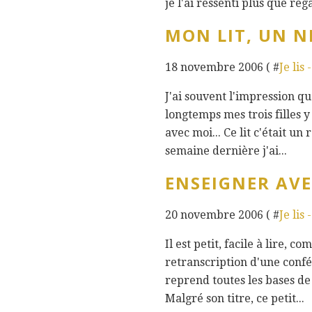
je l'ai ressenti plus que rega
MON LIT, UN N
18 novembre 2006 ( #
Je lis 
J'ai souvent l'impression que
longtemps mes trois filles y 
avec moi... Ce lit c'était un
semaine dernière j'ai...
ENSEIGNER AVE
20 novembre 2006 ( #
Je lis 
Il est petit, facile à lire, c
retranscription d'une confé
reprend toutes les bases de
Malgré son titre, ce petit...