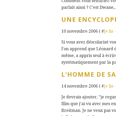
Comment vous sentiriez-vous
parlait ainsi ? C'est Dwane,..
UNE ENCYCLOPÉ
10 novembre 2006 ( #
Je lis 
Si vous avez déscolarisé vos
l'on apprend que Léonard de 
même, a appris seul à écri
systématiquement par la pag
L'HOMME DE SA
14 novembre 2006 ( #
Je lis 
Je devrais ajouter, "je reg
film que j'ai vu avec mes e
Breitman. Je ne veux pas vo