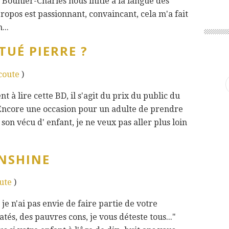
 Bouhier-Charles nous initie à la langue des
ropos est passionnant, convaincant, cela m'a fait
...
TUÉ PIERRE ?
écoute
)
t à lire cette BD, il s'agit du prix du public du
Encore une occasion pour un adulte de prendre
son vécu d' enfant, je ne veux pas aller plus loin
UNSHINE
oute
)
 je n'ai pas envie de faire partie de votre
atés, des pauvres cons, je vous déteste tous..."