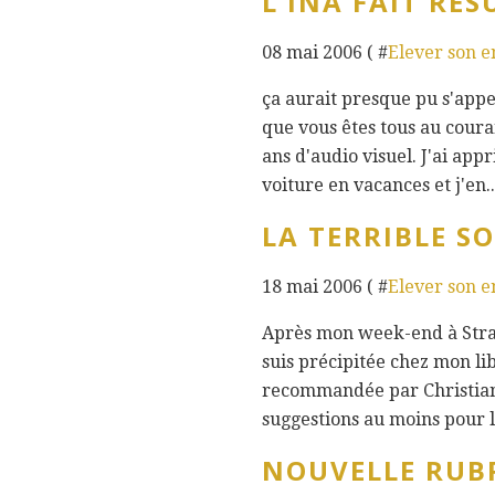
L'INA FAIT RES
08 mai 2006 ( #
Elever son 
ça aurait presque pu s'appel
que vous êtes tous au coura
ans d'audio visuel. J'ai ap
voiture en vacances et j'en..
LA TERRIBLE S
18 mai 2006 ( #
Elever son 
Après mon week-end à Strasb
suis précipitée chez mon li
recommandée par Christian (m
suggestions au moins pour le
NOUVELLE RUBR