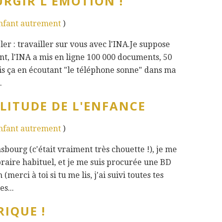
URGIR L'ÉMOTION !
enfant autrement
)
er : travailler sur vous avec l'INA.Je suppose
nt, l'INA a mis en ligne 100 000 documents, 50
pris ça en écoutant "le téléphone sonne" dans ma
.
OLITUDE DE L'ENFANCE
enfant autrement
)
ourg (c'était vraiment très chouette !), je me
braire habituel, et je me suis procurée une BD
erci à toi si tu me lis, j'ai suivi toutes tes
s...
IQUE !